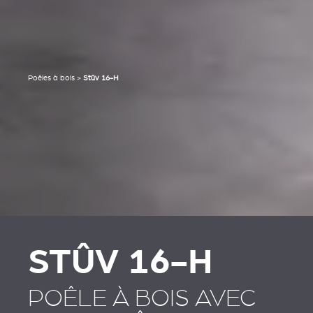
Poêles à bois
>
Stûv 16-H
STÛV 16-H
POÊLE À BOIS AVEC