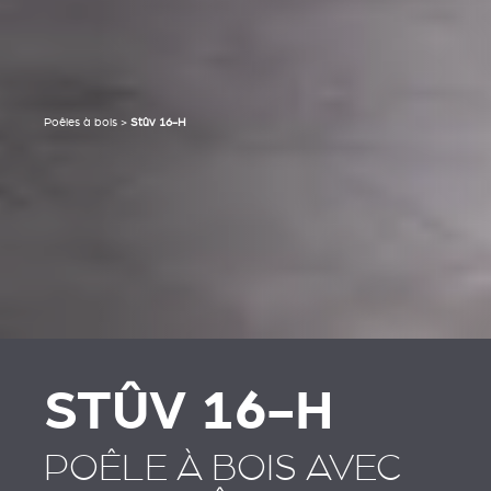
Poêles à bois
>
Stûv 16-H
STÛV 16-H
POÊLE À BOIS AVEC