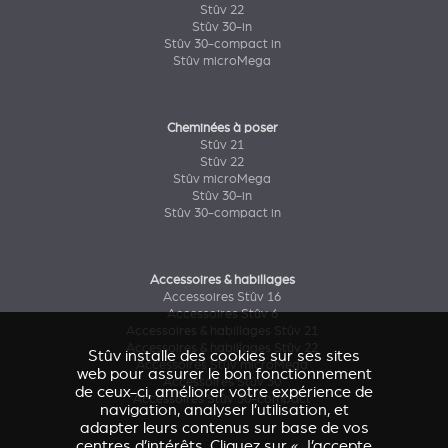
Stûv 22
Stûv 30-in
Stûv 30-compact in
Stûv microMega
Cheminées à poser
Stûv 21
Stûv 22
Stûv microMega
Stûv 30-in
Stûv 30-compact in
Accessoires & habillages
Accessoires Stûv 16
Accessoires Stûv 6
Accessoires & habillages Stûv 21
Accessoires & habillages Stûv 22
Stûv installe des cookies sur ses sites
Accessoires Stûv microMega
web pour assurer le bon fonctionnement
Accessoires Stûv 30
de ceux-ci, améliorer votre expérience de
Accessoires Stûv 30-compact
navigation, analyser l’utilisation, et
adapter leurs contenus sur base de vos
centres d’intérêts. Cliquez sur « J’accepte