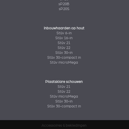
sP20B
sP20S
Inbouwhaarden op hout
Stûv 6-in
Stûv 16-in
Stûv 21
Stûv 22
Stûv 30-in
Stûv 30-compact in
Stûv microMega
Plaatsklare schouwen
Stûv 21
Stûv 22
Stûv microMega
Stûv 30-in
Stûv 30-compact in
Accessoires & bekledingen