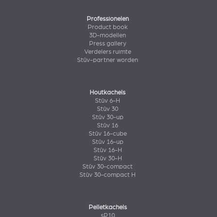
Professionelen
Product book
3D-modellen
Press gallery
Verdelers ruimte
Stûv-partner worden
Houtkachels
Stûv 6-H
Stûv 30
Stûv 30-up
Stûv 16
Stûv 16-cube
Stûv 16-up
Stûv 16-H
Stûv 30-H
Stûv 30-compact
Stûv 30-compact H
Pelletkachels
sP10