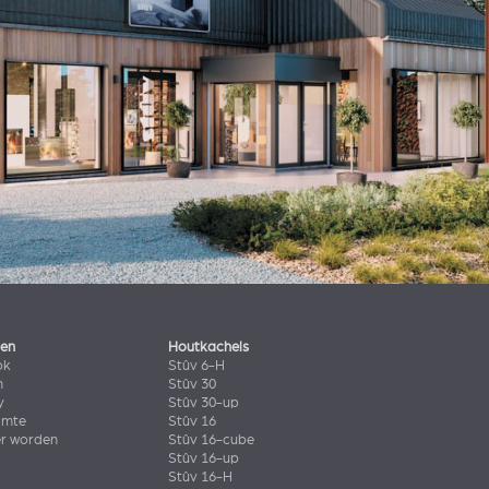
len
Houtkachels
ok
Stûv 6-H
n
Stûv 30
y
Stûv 30-up
imte
Stûv 16
er worden
Stûv 16-cube
Stûv 16-up
Stûv 16-H