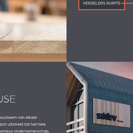
VERDELERS RUIMTE
USE
osysteem van elkaar
h uitstrekt tot het hele
rmonieus ondernemerschap,