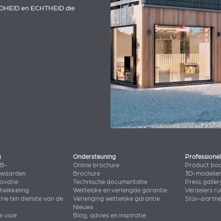
DHEID en ECHTHEID die
g
Ondersteuning
Professione
2B-
Online brochure
Product bo
rwaarden
Brochure
3D-modelle
novatie
Technische documentatie
Press galler
wikkeling
Wettelijke en verlengde garantie
Verdelers ru
rie ten dienste van de
Verlenging wettelijke garantie
Stûv-partn
Nieuws
e visie
Blog, advies en inspiratie