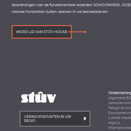
doordrongen van de fundamentele waarden SCHOONHEID, GOE
nieuwe horizonten zullen openen in uw beroepsleven.
WORD LID VAN STÛV HOUSE
Ondernemin
Algemene B
verkoopvoo
Design en in
Duurzame ont
VERKOOPSPUNTEN IN UW
Lokale indust
REGIO
regio's
International