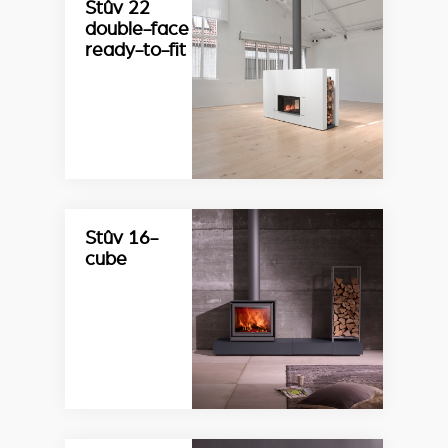
Stûv 22
double-face
ready-to-fit
Stûv 16-
cube