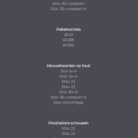
Stûv 30-compact
Stûv 30-compact H
Pelletkachels
sP10
sP20B
sP20S
Inbouwhaarden op hout
Stûv 6-in
Stûv 16-in
Stûv 21
Stûv 22
Stûv 30-in
Stûv 30-compact in
Stûv microMega
Plaatsklare schouwen
Stûv 21
Stûv 22