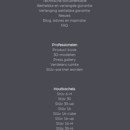
Technische documentatie
Wettelijke en verlengde garantie
Verlenging wettelijke garantie
Nieuws
Blog, advies en inspiratie
FAQ
Professionelen
Product book
3D-modellen
Press gallery
Verdelers ruimte
Stûv-partner worden
Houtkachels
Stûv 6-H
Stûv 30
Stûv 30-up
Stûv 16
Stûv 16-cube
Stûv 16-up
Stûv 16-H
Stûv 30-H