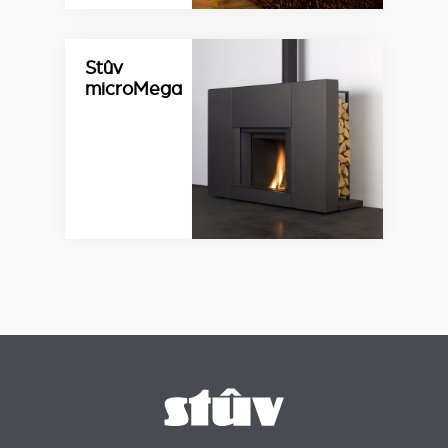
Stûv
microMega