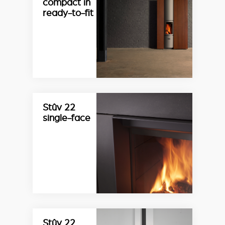
compact in
ready-to-fit
Stûv 22
single-face
Stûv 22