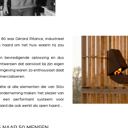
 80 was Gérard Pitance, industrieel
n haard om het huis waarin hij zou
n bevredigende oplossing en dus
ntwerpen dat aansloot bij zijn eigen
jn omgeving waren zo enthousiast daat
mercialiseren.
tte al alle elementen die van Stûv
onderneming maken: het plezier van
 een performant systeem voor
rd die ook werkt als open haard ...
 5 NAAR 50 MENSEN