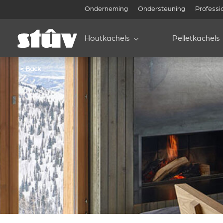
Onderneming
Ondersteuning
Professi
Houtkachels
Pelletkachels
< Back