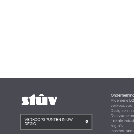
Ondernemin
Algemene B
verkoopvoo
Design en in
Duurzame ont
VERKOOPSPUNTEN IN UW
Lokale indust
REGIO
regio's
International