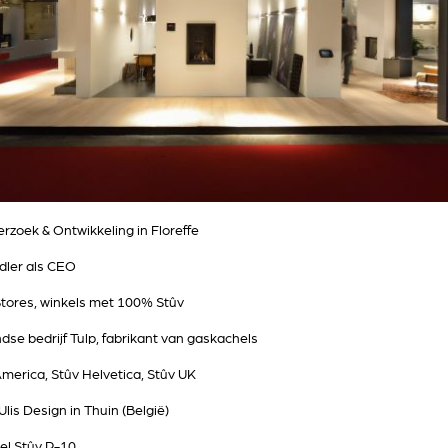
rzoek & Ontwikkeling in Floreffe
dler als CEO
Stores, winkels met 100% Stûv
e bedrijf Tulp, fabrikant van gaskachels
 America, Stûv Helvetica, Stûv UK
is Design in Thuin (België)
el Stûv P-10