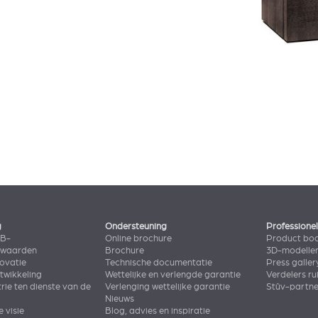
g
Ondersteuning
Professione
2B-
Online brochure
Product bo
rwaarden
Brochure
3D-modelle
novatie
Technische documentatie
Press galler
wikkeling
Wettelijke en verlengde garantie
Verdelers ru
rie ten dienste van de
Verlenging wettelijke garantie
Stûv-partn
Nieuws
e visie
Blog, advies en inspiratie