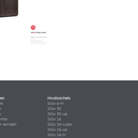
len
Houtkachels
ok
Stûv 6-H
n
Stûv 30
y
Stûv 30-up
imte
Stûv 16
er worden
Stûv 16-cube
Stûv 16-up
Stûv 16-H