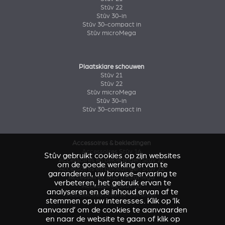
Stûv 22
Stûv 30-in
Stûv 30-compact in
Stûv microMega
Plaatsklare schouwen
Stûv 21
Stûv 22
Stûv microMega
Stûv 30-in
Stûv 30-compact in
Accessoires & bekledingen
Accessoires Stûv 16
Stûv gebruikt cookies op zijn websites
Accessoires en bekledingen Stûv 21
om de goede werking ervan te
Accessoires en bekledingen Stûv 22
garanderen, uw browse-ervaring te
Accessoires Stûv microMega
verbeteren, het gebruik ervan te
Accessoires Stûv 30
analyseren en de inhoud ervan af te
Accessoires Stûv 30-compact
stemmen op uw interesses. Klik op ‘Ik
aanvaard’ om de cookies te aanvaarden
en naar de website te gaan of klik op