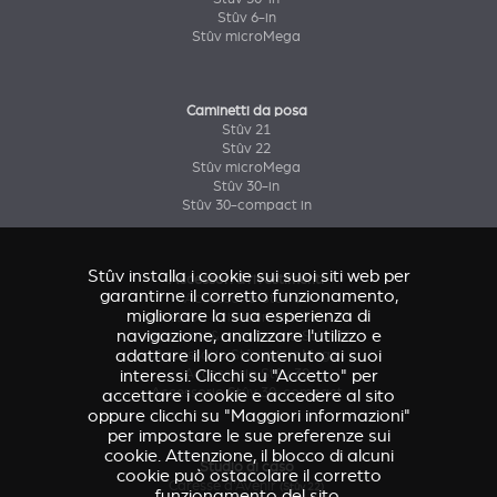
Stûv 6-in
Stûv microMega
Caminetti da posa
Stûv 21
Stûv 22
Stûv microMega
Stûv 30-in
Stûv 30-compact in
Stûv installa i cookie sui suoi siti web per
Accessori & rivestimenti
garantirne il corretto funzionamento,
Accessorio Stûv 16
migliorare la sua esperienza di
Accessori & rivestimenti Stûv 21
navigazione, analizzare l'utilizzo e
Accessori & rivestimenti Stûv 22
adattare il loro contenuto ai suoi
Accessorio Stûv microMega
interessi. Clicchi su "Accetto" per
Accessorio Stûv 30
Accessorio Stûv 30-compact
accettare i cookie e accedere al sito
oppure clicchi su "Maggiori informazioni"
per impostare le sue preferenze sui
cookie. Attenzione, il blocco di alcuni
Studio di caso
cookie può ostacolare il corretto
Caresse d'Avenir
(Stûv 22)
funzionamento del sito.