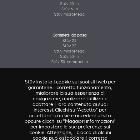
Stûv 30-in
Stûv 6-in
Stûv microMega
Caminetti da posa
Stûv 21
Stûv 22
Stûv microMega
Stûv 30-in
Stûv 30-compact in
Stûv installa i cookie sui suoi siti web per
Accessori & rivestimenti
garantirne il corretto funzionamento,
Accessorio Stûv 16
migliorare la sua esperienza di
Accessori & rivestimenti Stûv 21
navigazione, analizzare l'utilizzo e
Accessori & rivestimenti Stûv 22
adattare il loro contenuto ai suoi
Accessorio Stûv microMega
interessi. Clicchi su "Accetto" per
Accessorio Stûv 30
Accessorio Stûv 30-compact
accettare i cookie e accedere al sito
oppure clicchi su "Maggiori informazioni"
per impostare le sue preferenze sui
cookie. Attenzione, il blocco di alcuni
Studio di caso
cookie può ostacolare il corretto