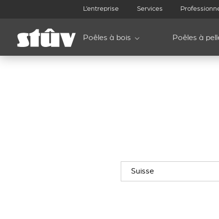
L’entreprise
Services
Professionn
Poêles à bois
Poêles à pell