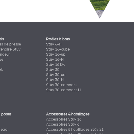
els
Poêles à bois
s de presse
Stûv 6-H
tenaire Stûv
Stûv 16-cube
endeur
Stûv 16-up
se
Stûv 16-H
Stûv 16 D4
ok
Stûv 30
Stûv 30-up
Stûv 30-H
Stûv 30-compact
Stûv 30-compact H
 poser
Accessoires & habillages
Accessoires Stûv 16
Accessoires Stûv 6
Mega
Accessoires & habillages Stûv 21