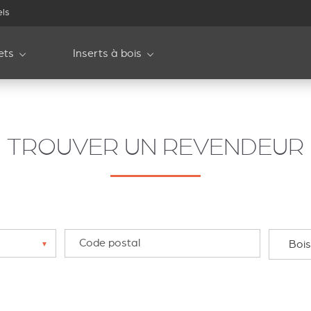
els
ets
Inserts à bois
TROUVER UN REVENDEUR
Bois
▼
▼