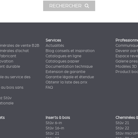
RECHERCHER
Services
Professionn
énérales de vente B2B
Actualités
Communiqué
énérales d’achat
Blog conseils et inspiration
Devenir par
fabricant
Catalogues en ligne
Espace rev
novation
Catalogues papier
Galerie pres
nt durable
Documentation technique
Modèles 3D
Extension de garantie
Product bo
ale au service des
Garantie légale et étendue
Obtenir la liste des prix
 au bois sans
FAQ
ez Stûv
ationale
ets
Inserts à bois
Cheminées à
Stûv 6-in
Stûv 21
Stûv 16-in
Stûv 22
Stûv 21
Stûv micro