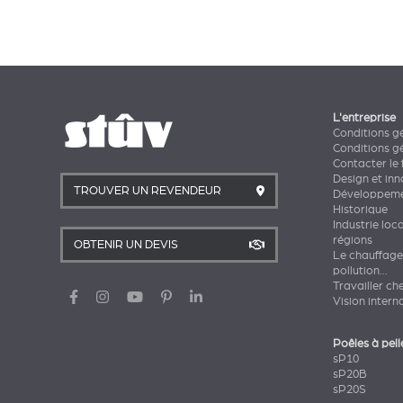
L'entreprise
Conditions g
Conditions g
Contacter le 
Design et in
TROUVER UN REVENDEUR
Développeme
Historique
Industrie loc
régions
OBTENIR UN DEVIS
Le chauffage
pollution...
Travailler ch
Vision intern
Poêles à pell
sP10
sP20B
sP20S