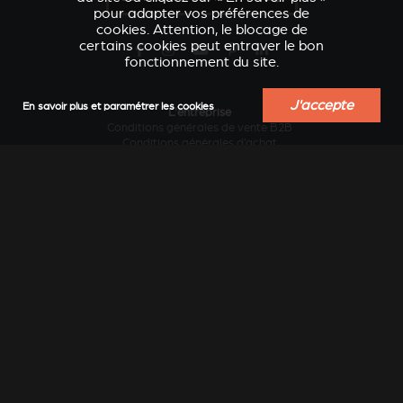
pour adapter vos préférences de
cookies. Attention, le blocage de
certains cookies peut entraver le bon
fonctionnement du site.
J'accepte
En savoir plus et paramétrer les cookies
L'entreprise
Conditions générales de vente B2B
Conditions générales d’achat
Contacter le fabricant
Design et innovation
Développement durable
Historique
Industrie locale au service des régions
Le chauffage au bois sans pollution...
Travailler chez Stûv
Vision internationale
Services
Actualités
Blog conseils et inspiration
Catalogues en ligne
Catalogues papier
Documentation technique