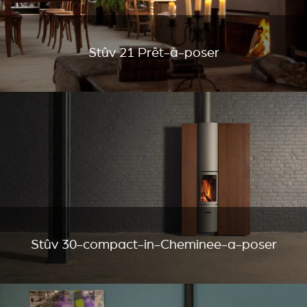
Stûv 21 Prêt-à-poser
Stûv 30-compact-in-Cheminee-a-poser