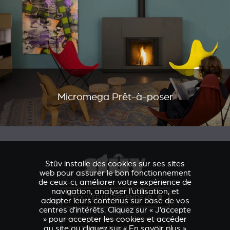
Micromega Prêt-à-poser
Stûv installe des cookies sur ses sites
web pour assurer le bon fonctionnement
de ceux-ci, améliorer votre expérience de
navigation, analyser l’utilisation, et
TROUVER UN REVENDEUR
adapter leurs contenus sur base de vos
centres d’intérêts. Cliquez sur « J’accepte
» pour accepter les cookies et accéder
au site ou cliquez sur « En savoir plus »
OBTENIR UN DEVIS