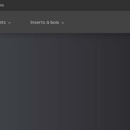
els
ets
Inserts à bois