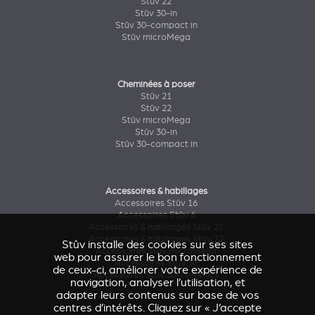
Stûv 22
Stûv 30-in
Stûv 30-compact in
Stûv microMega
Cheminées à poser
Stûv 21
Stûv 22
Stûv microMega
Stûv 30-in
Stûv 30-compact in
Accessoires & habillages
Accessoires Stûv 16
Accessoires Stûv 6
Accessoires & habillages Stûv 21
Accessoires & habillages Stûv 22
Stûv installe des cookies sur ses sites
Accessoires Stûv microMega
web pour assurer le bon fonctionnement
Accessoires Stûv 30
de ceux-ci, améliorer votre expérience de
Accessoires Stûv 30-compact
navigation, analyser l’utilisation, et
adapter leurs contenus sur base de vos
centres d’intérêts. Cliquez sur « J’accepte