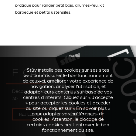
pratique pour ranger petit bois, allumes-feu, kit
barbecue et petits ustensiles.
E-CATALOGUE
Stûv installe des cookies sur ses sites
web pour assurer le bon fonctionnement
de ceux-ci, améliorer votre expérience de
navigation, analyser l’utilisation, et
Découvrir le catalogue de la gamme Stûv
adapter leurs contenus sur base de vos
centres d’intérêts. Cliquez sur « J’accepte
30
» pour accepter les cookies et accéder
au site ou cliquez sur « En savoir plus »
pour adapter vos préférences de
FEUILLETER EN LIGNE OU TÉLÉCHARGER
cookies. Attention, le blocage de
certains cookies peut entraver le bon
fonctionnement du site.