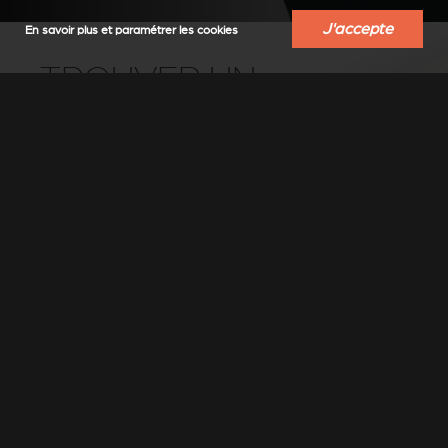
J'accepte
En savoir plus et paramétrer les cookies
TROUVER UN
REVENDEUR
Trouvez un revendeur-installateur Stûv
près de chez vous
Sélectionner un lieu
▼