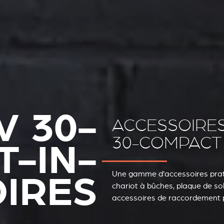
V 30-
ACCESSOIRE
30-COMPACT
-IN-
IRES
Une gamme d'accessoires prati
chariot à bûches, plaque de so
accessoires de raccordement 