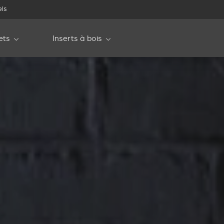
els
ets
Inserts à bois