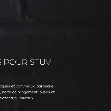
S POUR STÛV
ques et conviviaux: barbecue,
l, boîte de rangement, buses et
plafond ou muraux.