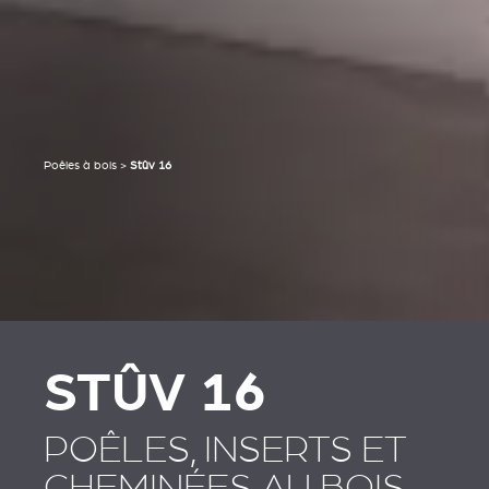
Poêles à bois
>
Stûv 16
STÛV 16
POÊLES, INSERTS ET
CHEMINÉES AU BOIS