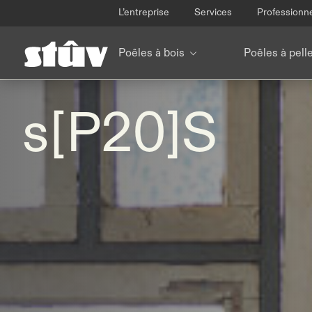
L’entreprise
Services
Professionn
Poêles à bois
Poêles à pell
s[P20]S