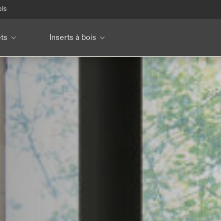
els
ets
Inserts à bois