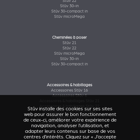
Stûv 22
Stûv 30-in
Stûv 30-compact in
Stûv microMega
Cheminées à poser
Stûv 21
Stûv 22
Stûv microMega
Stûv 30-in
Stûv 30-compact in
Accessoires & habillages
Accessoires Stûv 16
Accessoires Stûv 6
Accessoires & habillages Stûv 21
Accessoires & habillages Stûv 22
Stûv installe des cookies sur ses sites
Accessoires Stûv microMega
web pour assurer le bon fonctionnement
Accessoires Stûv 30
de ceux-ci, améliorer votre expérience de
Accessoires Stûv 30-compact
navigation, analyser l’utilisation, et
adapter leurs contenus sur base de vos
centres d’intérêts. Cliquez sur « J’accepte