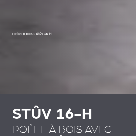
Poêles à bois
>
Stûv 16-H
STÛV 16-H
POÊLE À BOIS AVEC