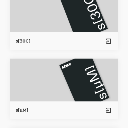
s[30C]
s[µM]