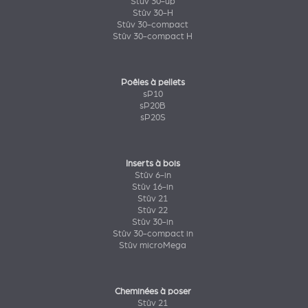
Stûv 30-up
Stûv 30-H
Stûv 30-compact
Stûv 30-compact H
Poêles à pellets
sP10
sP20B
sP20S
Inserts à bois
Stûv 6-in
Stûv 16-in
Stûv 21
Stûv 22
Stûv 30-in
Stûv 30-compact in
Stûv microMega
Cheminées à poser
Stûv 21