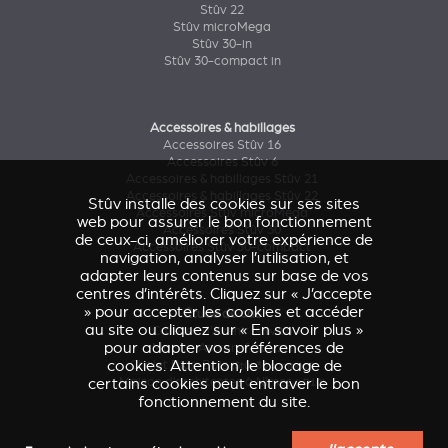
Stûv 22
Stûv microMega
Stûv 30-in
Stûv 30-compact in
Accessoires & habillages
Accessoires Stûv 16
Accessoires Stûv 6
Accessoires & habillages Stûv 21
Accessoires & habillages Stûv 22
Stûv installe des cookies sur ses sites
Accessoires Stûv microMega
web pour assurer le bon fonctionnement
Accessoires Stûv 30
de ceux-ci, améliorer votre expérience de
Accessoires Stûv 30-compact
navigation, analyser l’utilisation, et
adapter leurs contenus sur base de vos
centres d’intérêts. Cliquez sur « J’accepte
» pour accepter les cookies et accéder
Étude de cas
au site ou cliquez sur « En savoir plus »
Caresse d'Avenir
(Stûv 22)
pour adapter vos préférences de
Maison Astronef
(Stûv 21)
cookies. Attention, le blocage de
Chalet Pics-Bois
(Stûv 30 compact)
certains cookies peut entraver le bon
Maison d’architectes à Nîmes
(sP10)
fonctionnement du site.