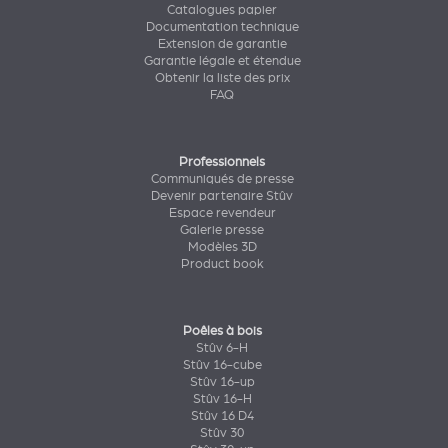
Catalogues papier
Documentation technique
Extension de garantie
Garantie légale et étendue
Obtenir la liste des prix
FAQ
Professionnels
Communiqués de presse
Devenir partenaire Stûv
Espace revendeur
Galerie presse
Modèles 3D
Product book
Poêles à bois
Stûv 6-H
Stûv 16-cube
Stûv 16-up
Stûv 16-H
Stûv 16 D4
Stûv 30