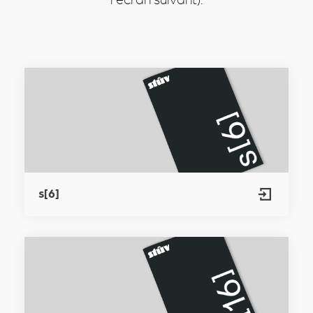
l'écran suivant).
s[6]