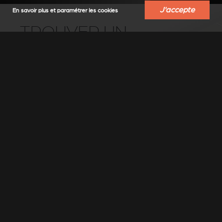
J'accepte
En savoir plus et paramétrer les cookies
TROUVER UN
REVENDEUR
Trouvez un revendeur-installateur Stûv
près de chez vous
Sélectionner un lieu
▼