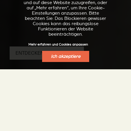
und auf diese Website zuzugreifen, oder
auf „Mehr erfahren“, um Ihre Cookie-
Einstellungen anzupassen. Bitte
beachten Sie: Das Blockieren gewisser
Cookies kann das reibungslose
Funktionieren der Website
beeinträchtigen.
Mehr erfahren und Cookies anpassen
ENTDECKEN SIE DIE SP20-S
Ich akzeptiere
Der Vorteil des
Pelletofens, das
Vergnügen des