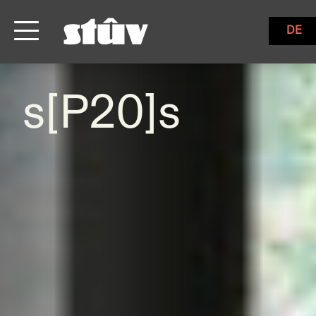
DE
s[P20]s