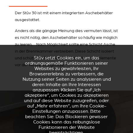
Der Stûv 30 ist mit einem integrierten Aschebehälter
ausgestattet.
Anders als die gängige Meinung dies vermuten lässt, ist
es nicht nötig, den Aschebehälter so häufig wie möglich
zu leeren. Nach Möglichkeit sollte eine Schicht Asche
in der Brennkammer verbleiben. Diese Schicht isoliert
Stûv setzt Cookies ein, um das
und schützt die Brennkammer und die Bodenelemente
ordnungsgemäße Funktionieren seiner
vor der Verbrennungshitze.
Websites zu gewährleisten, Ihr
Browsererlebnis zu verbessern, die
Nutzung seiner Seiten zu analysieren und
deren Inhalte an Ihre Interessen
anzupassen. Klicken Sie auf „Ich
akzeptiere“, um Cookies zu akzeptieren
und auf diese Website zuzugreifen, oder
auf „Mehr erfahren“, um Ihre Cookie-
Einstellungen anzupassen. Bitte
beachten Sie: Das Blockieren gewisser
Cookies kann das reibungslose
Funktionieren der Website
beeinträchtigen.