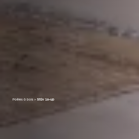
Poêles à bois
>
Stûv 16-up