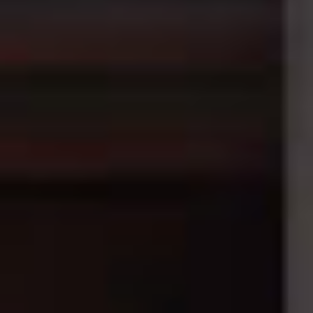
RIVESTIMENTI E
VERKLEIDUNGEN UND
ACCESSORI PER STÛV
ZUBEHÖRTEILE FÛR
22
STÜV 22