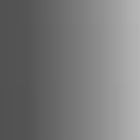
ACCESSORIES AND
BEKLEDINGEN EN
CLADDINGS FOR STÛV
ACCESSOIRES VOOR
22
STÛV 22