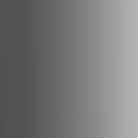
ACCESSORIES AND
BEKLEDINGEN EN
CLADDINGS FOR STÛV
ACCESSOIRES VOOR
22
STÛV 22