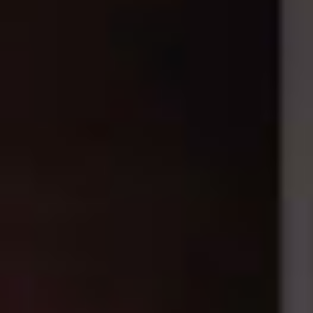
RIVESTIMENTI E
VERKLEIDUNGEN UND
ACCESSORI PER STÛV
ZUBEHÖRTEILE FÛR
22
STÜV 22