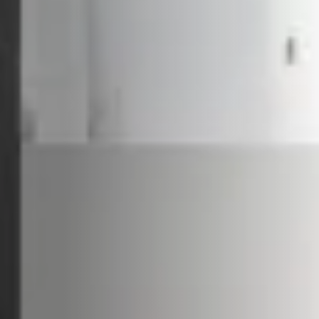
ACCESSORIES AND
BEKLEDINGEN EN
CLADDINGS FOR STÛV
ACCESSOIRES VOOR
22
STÛV 22