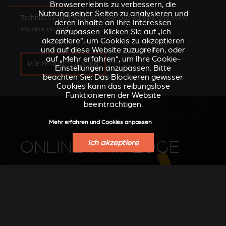
Browsererlebnis zu verbessern, die
Nutzung seiner Seiten zu analysieren und
Technische Informationen über das Kamine und seine
deren Inhalte an Ihre Interessen
Installation (pdf)
anzupassen. Klicken Sie auf „Ich
akzeptiere“, um Cookies zu akzeptieren
und auf diese Website zuzugreifen, oder
auf „Mehr erfahren“, um Ihre Cookie-
PDF HERUNTERLADEN
Einstellungen anzupassen. Bitte
beachten Sie: Das Blockieren gewisser
Cookies kann das reibungslose
Funktionieren der Website
beeinträchtigen.
Mehr erfahren und Cookies anpassen
ONLINE-KATALOGE
Ich akzeptiere
Durchsuchen Sie unseren Katalog
PDF HERUNTERLADEN