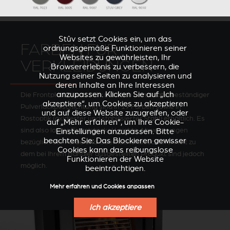
Stûv setzt Cookies ein, um das
FARBEN FÜR
ordnungsgemäße Funktionieren seiner
Websites zu gewährleisten, Ihr
VERKLEIDUNGEN
Browsererlebnis zu verbessern, die
Nutzung seiner Seiten zu analysieren und
deren Inhalte an Ihre Interessen
anzupassen. Klicken Sie auf „Ich
Die Frontplatten von Stûv mit hoch temperaturbeständiger
akzeptiere“, um Cookies zu akzeptieren
Pulverlackbeschichtung sind in 19 Farben sowie in
und auf diese Website zuzugreifen, oder
Rostoptik (oxidierter und stabilisierter Stahl) erhältlich. Es
auf „Mehr erfahren“, um Ihre Cookie-
sind also lauter Einzelstücke! Leichte Abweichungen
Einstellungen anzupassen. Bitte
beachten Sie: Das Blockieren gewisser
bezüglich der Farbe und Oberflächenbeschaffenheit zu
Cookies kann das reibungslose
dem bei Ihrem Händler ausgestellten Produkt sind jedoch
Funktionieren der Website
möglich.
beeinträchtigen.
Mehr erfahren und Cookies anpassen
Ich akzeptiere