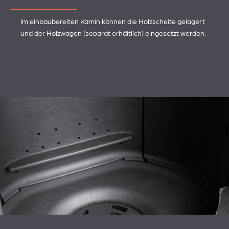
Im einbaubereiten Kamin können die Holzscheite gelagert
und der Holzwagen (separat erhältlich) eingesetzt werden.