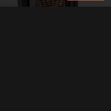
BARBECUE
U kunt nu het hele jaar door genieten van een warm
zomers gevoel. En het is nog gezonder ook: met de Stûv
bbq wordt het eten niet boven gloeiende houtskool
gelegd, maar voor de vlammen.
ONTDEK DE STÛV ACCESSOIRES