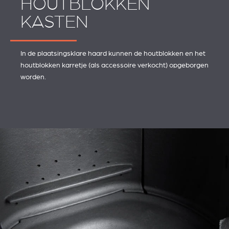
HOUTBLOKKEN
KASTEN
In de plaatsingsklare haard kunnen de houtblokken en het
houtblokken karretje (als accessoire verkocht) opgeborgen
worden.