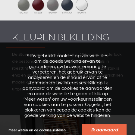
KLEUREN BEKLEDING
De Stûv-bekleding is verkrijgbaar in 19 kleuren poederlack
Stûv gebruikt cookies op zijn websites
om de goede werking ervan te
die bestand is tegen hoge temperaturen, evenals in
garanderen, uw browse-ervaring te
roesttint (geroest en later gestabliseerd staal). Elk stuk is
verbeteren, het gebruik ervan te
enig en uniek! (Er zijn dus lichte kleur- en textuurverschillen
analyseren en de inhoud ervan af te
mogelijk met het product dat bij uw verde­ler was
stemmen op uw interesses. Klik op ‘Ik
aanvaard’ om de cookies te aanvaarden
uitgestald).
en naar de website te gaan of klik op
‘Meer weten’ om uw voorkeurinstellingen
van cookies aan te passen. Opgelet, het
blokkeren van bepaalde cookies kan de
goede werking van de website hinderen.
Ik aanvaard
Meer weten en de cookies instellen