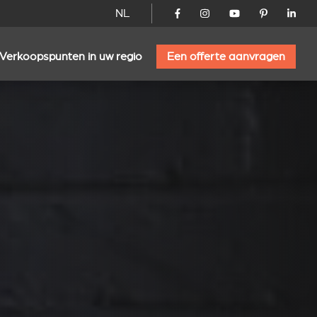
NL
Verkoopspunten in uw regio
Een offerte aanvragen