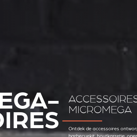
EGA-
ACCESSOIRE
MICROMEGA
IRES
Ontdek de accessoires ontworp
barbecuekit, houtkarretje, ope