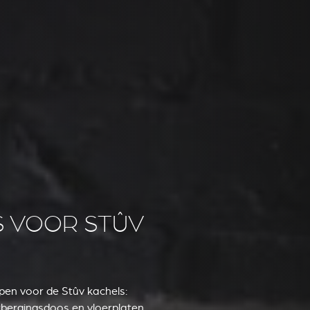
S VOOR STÛV
en voor de Stûv kachels:
rbergingsdoos en vloerplaten.