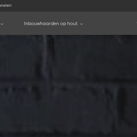
onelen
Inbouwhaarden op hout