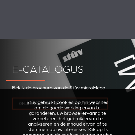
E-CATALOGUS
Bekijk de brochure van de Stûv microMega
Stûv gebruikt cookies op zijn websites
ONLINE DOORBLADEREN OF DOWNLOADEN
om de goede werking ervan te
garanderen, uw browse-ervaring te
verbeteren, het gebruik ervan te
analyseren en de inhoud ervan af te
stemmen op uw interesses. Klik op ‘Ik