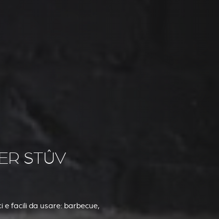
ER STÛV
 e facili da usare: barbecue,
.