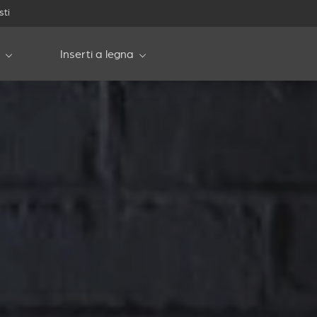
sti
Inserti a legna