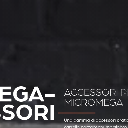
EGA-
ACCESSORI P
MICROMEGA
SORI
Una gamma di accessori pratici
carrello portaceppi, mobilobox