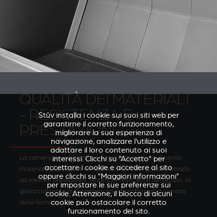
QUALITÀ DEI MATERIALI
- RESISTENZA E
Stûv installa i cookie sui suoi siti web per
garantirne il corretto funzionamento,
PRESTAZIONI
migliorare la sua esperienza di
navigazione, analizzare l'utilizzo e
adattare il loro contenuto ai suoi
La camera di combustione è rivestita in ghisa. Questo
interessi. Clicchi su "Accetto" per
accettare i cookie e accedere al sito
materiale garantisce un’alta termoresistenza combinata
oppure clicchi su "Maggiori informazioni"
ad elevate prestazioni. Materiale resistente nel tempo, la
per impostare le sue preferenze sui
ghisa consente di modellare volumi sofisticati a servizio
cookie. Attenzione, il blocco di alcuni
della tecnica.
cookie può ostacolare il corretto
funzionamento del sito.