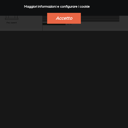
Maggiori informazioni e configurare i cookie
Accetto
PRESTAZIONI CHE
PRECORRONO I TEMPI
Grazie al suo elevato rendimento e alle ridottissime