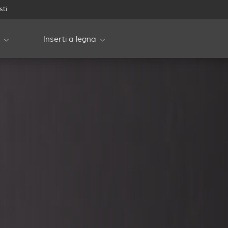
sti
Inserti a legna