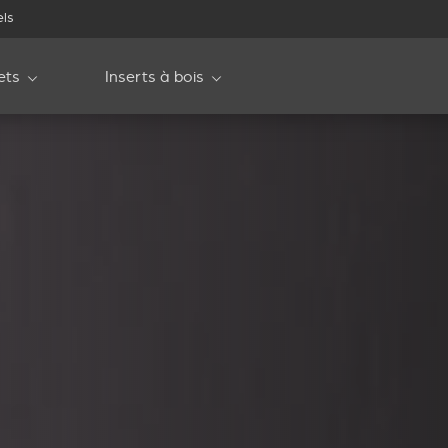
els
ets
Inserts à bois