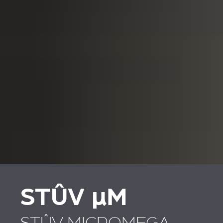
STÛV
µ
M