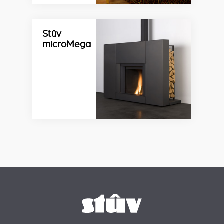
Stûv
microMega