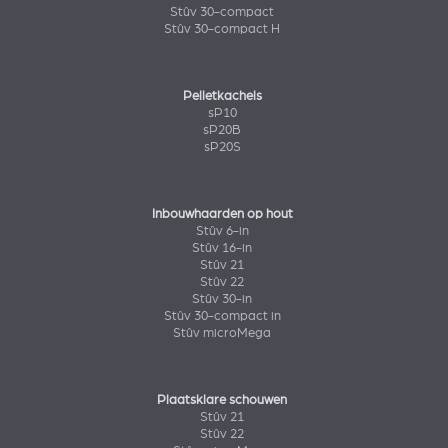
Stûv 30-compact
Stûv 30-compact H
Pelletkachels
sP10
sP20B
sP20S
Inbouwhaarden op hout
Stûv 6-in
Stûv 16-in
Stûv 21
Stûv 22
Stûv 30-in
Stûv 30-compact in
Stûv microMega
Plaatsklare schouwen
Stûv 21
Stûv 22