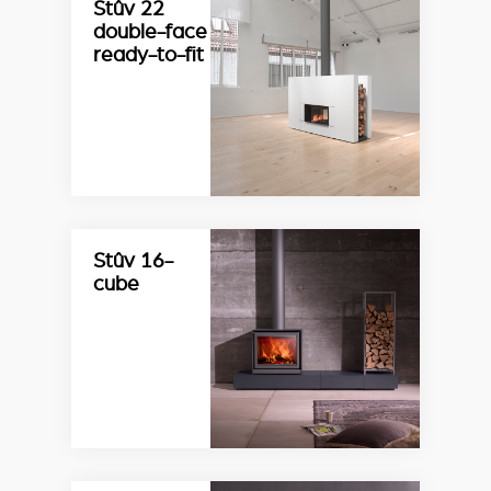
Stûv 22
double-face
ready-to-fit
Stûv 16-
cube