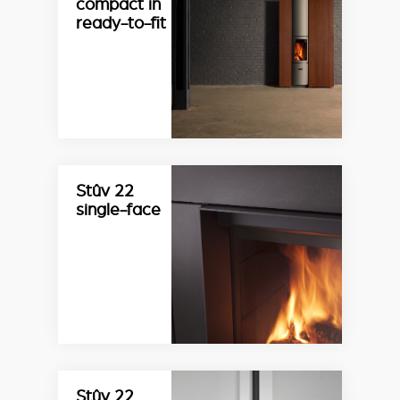
compact in
ready-to-fit
Stûv 22
single-face
Stûv 22