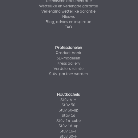
Technische documentatie
Wettelijke en verlengde garantie
Verlenging wettelijke garantie
Nieuws
Blog, advies en inspiratie
FAQ
Professionelen
Product book
3D-modellen
Press gallery
Verdelers ruimte
Stûv-partner worden
Houtkachels
Stûv 6-H
Stûv 30
Stûv 30-up
Stûv 16
Stûv 16-cube
Stûv 16-up
Stûv 16-H
Stûv 30-H