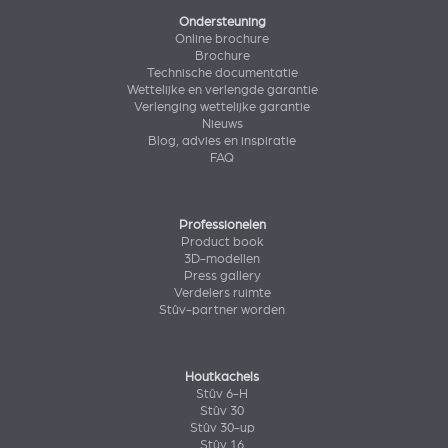
Ondersteuning
Online brochure
Brochure
Technische documentatie
Wettelijke en verlengde garantie
Verlenging wettelijke garantie
Nieuws
Blog, advies en inspiratie
FAQ
Professionelen
Product book
3D-modellen
Press gallery
Verdelers ruimte
Stûv-partner worden
Houtkachels
Stûv 6-H
Stûv 30
Stûv 30-up
Stûv 16