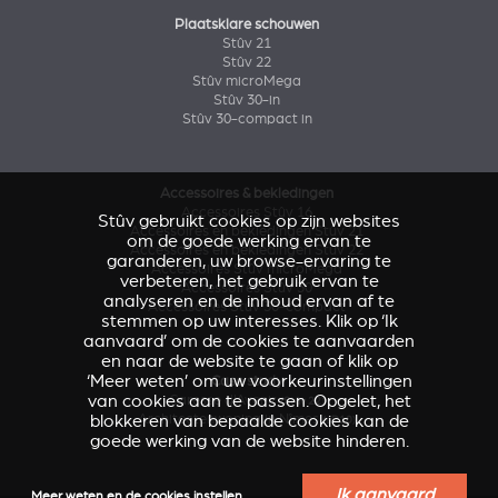
Plaatsklare schouwen
Stûv 21
Stûv 22
Stûv microMega
Stûv 30-in
Stûv 30-compact in
Accessoires & bekledingen
Accessoires Stûv 16
Stûv gebruikt cookies op zijn websites
Accessoires en bekledingen Stûv 21
om de goede werking ervan te
Accessoires en bekledingen Stûv 22
garanderen, uw browse-ervaring te
Accessoires Stûv microMega
verbeteren, het gebruik ervan te
Accessoires Stûv 30
analyseren en de inhoud ervan af te
Accessoires Stûv 30-compact
stemmen op uw interesses. Klik op ‘Ik
aanvaard’ om de cookies te aanvaarden
en naar de website te gaan of klik op
‘Meer weten’ om uw voorkeurinstellingen
Case study
van cookies aan te passen. Opgelet, het
Caresse d'Avenir
(Stûv 22)
blokkeren van bepaalde cookies kan de
Architectenwoning in Nîmes
(sP10)
goede werking van de website hinderen.
Ik aanvaard
Meer weten en de cookies instellen