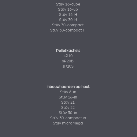
Stûv 16-cube
Stûv 16-up
Stûv 16-H
Stûv 30-H
Stûv 30-compact
Stûv 30-compact H
Pelletkachels
sP10
sP20B
sP20S
Inbouwhaarden op hout
Stûv 6-in
Stûv 16-in
Stûv 21
Stûv 22
Stûv 30-in
Stûv 30-compact in
Stûv microMega