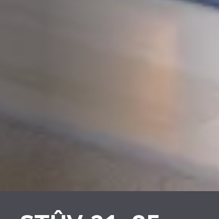
PLAATSKLARE
RIVESTIMENTI E
SCHOUWEN EN
ACCESSORI PER STÛV
ACCESSOIRES VOOR
21
STÛV 21