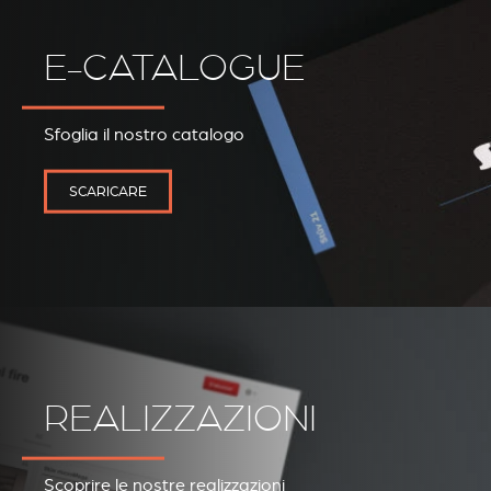
E-CATALOGUE
REVESTIMIENTOS Y
STÛV 21 CLADDINGS
Sfoglia il nostro catalogo
ACCESORIOS STÛV 21
AND ACCESSORIES
SCARICARE
REALIZZAZIONI
Scoprire le nostre realizzazioni