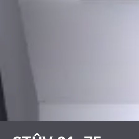
PLAATSKLARE
RIVESTIMENTI E
SCHOUWEN EN
ACCESSORI PER STÛV
ACCESSOIRES VOOR
21
STÛV 21