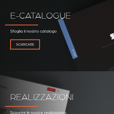
E-CATALOGUE
REVESTIMIENTOS Y
STÛV 21 CLADDINGS
Sfoglia il nostro catalogo
ACCESORIOS STÛV 21
AND ACCESSORIES
SCARICARE
REALIZZAZIONI
Scoprire le nostre realizzazioni