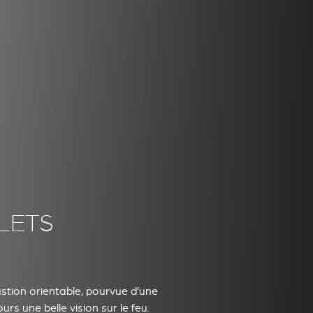
LETS
tion orientable, pourvue d’une
urs une belle vision sur le feu.