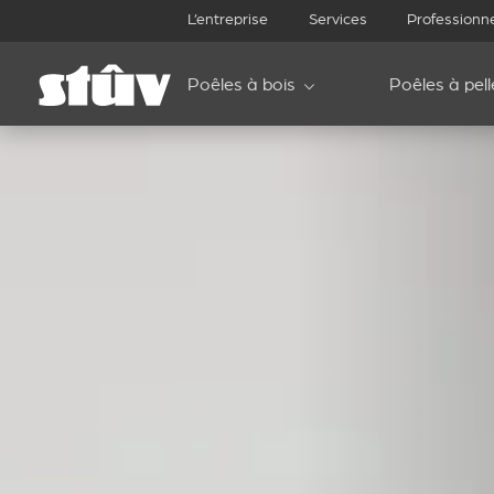
L’entreprise
Services
Professionn
Poêles à bois
Poêles à pell