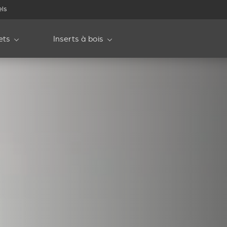
els
ets
Inserts à bois