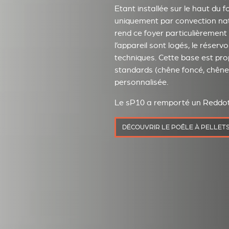
Etant installée sur le haut du 
uniquement par convection nat
rend ce foyer particulièrement 
l’appareil sont logés, le réserv
techniques. Cette base est prop
standards (chêne foncé, chêne c
personnalisée.
Le sP10 a remporté un Reddot
DÉCOUVRIR LE POÊLE À PELLET