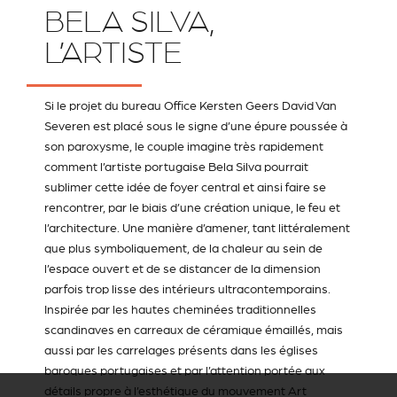
BELA SILVA,
L’ARTISTE
Si le projet du bureau
Office Kersten Geers David Van
Severen
est placé sous le signe d’une épure poussée à
son paroxysme, le couple imagine très rapidement
comment l’artiste portugaise Bela Silva pourrait
sublimer cette idée de foyer central et ainsi faire se
rencontrer, par le biais d’une création unique, le feu et
l’architecture. Une manière d’amener, tant littéralement
que plus symboliquement, de la chaleur au sein de
l’espace ouvert et de se distancer de la dimension
parfois trop lisse des intérieurs ultracontemporains.
Inspirée par les hautes cheminées traditionnelles
scandinaves en carreaux de céramique émaillés, mais
aussi par les carrelages présents dans les églises
baroques portugaises et par l’attention portée aux
détails propre à l’esthétique du mouvement Art