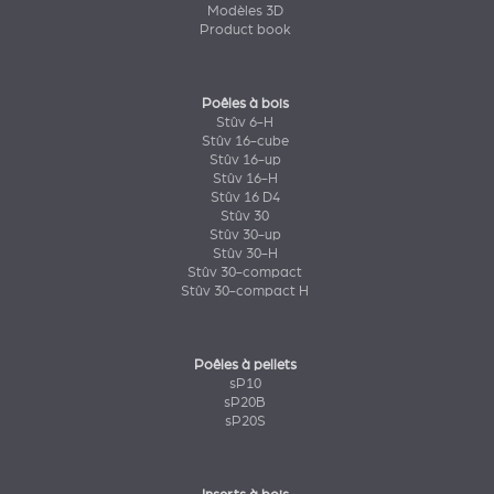
Modèles 3D
Product book
Poêles à bois
Stûv 6-H
Stûv 16-cube
Stûv 16-up
Stûv 16-H
Stûv 16 D4
Stûv 30
Stûv 30-up
Stûv 30-H
Stûv 30-compact
Stûv 30-compact H
Poêles à pellets
sP10
sP20B
sP20S