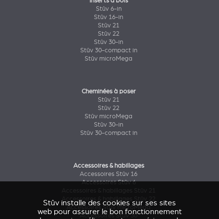
Inserts à bois
Stûv 6-in
Stûv 16-in
Stûv 21
Stûv 22
Stûv 30-in
Stûv 30-compact in
Stûv microMega
Cheminées à poser
Stûv 21
Stûv 22
Stûv microMega
Stûv 30-in
Stûv 30-compact in
Accessoires & habillages
Accessoires Stûv 16
Accessoires Stûv 6
Accessoires & habillages Stûv 21
Accessoires & habillages Stûv 22
Stûv installe des cookies sur ses sites
Accessoires Stûv microMega
web pour assurer le bon fonctionnement
Accessoires Stûv 30