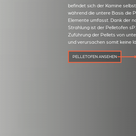
befindet sich der Kamine selbst
während die untere Basis die P
Elemente umfasst. Dank der na
Strahlung ist der Pelletofen sP
Zuführung der Pellets von unte
und verursachen somit keine lä
PELLETOFEN ANSEHEN