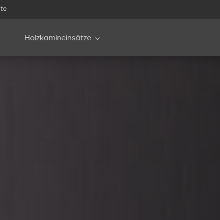
te
Holzkamineinsätze