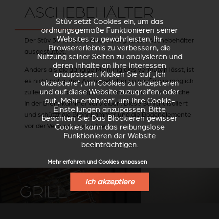
ASCHEBEHÄLTER
Stûv setzt Cookies ein, um das
ordnungsgemäße Funktionieren seiner
Websites zu gewährleisten, Ihr
Der Stûv 30-in ist mit einem integrierten Aschebehälter
Browsererlebnis zu verbessern, die
ausgestattet.
Nutzung seiner Seiten zu analysieren und
deren Inhalte an Ihre Interessen
Anders als die gängige Meinung dies vermuten lässt, ist
anzupassen. Klicken Sie auf „Ich
es nicht nötig, den Aschebehälter so häufig wie möglich
akzeptiere“, um Cookies zu akzeptieren
und auf diese Website zuzugreifen, oder
zu leeren. Nach Möglichkeit sollte eine Schicht Asche
auf „Mehr erfahren“, um Ihre Cookie-
in der Brennkammer verbleiben. Diese Schicht isoliert
Einstellungen anzupassen. Bitte
und schützt die Brennkammer und die Bodenelemente
beachten Sie: Das Blockieren gewisser
vor der Verbrennungshitze.
Cookies kann das reibungslose
Funktionieren der Website
beeinträchtigen.
Mehr erfahren und Cookies anpassen
Ich akzeptiere
GRILL