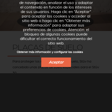
de navegación, analizar el uso y adaptar
el contenido en función de los intereses
de sus usuarios. Haga clic en "Aceptar"
para aceptar las cookies y acceder al
sitio web o haga clic en "Obtener más
información" para adaptar sus
preferencias de cookies. Atención: el
bloqueo de algunas cookies puede
dificultar el correcto funcionamiento del
sitio web.
PLACAS DE SUELO
Obtener más información y configurar las cookies
Para proteger los revestimientos de suelo, Stûv ha
Aceptar
concebido unas placas de suelo especiales para el Stûv
30.
Formato redondo o ovoide, acabado en acero gris
StûvGrey.