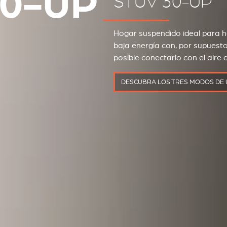
30-UP
STÛV 30-UP
Hogar suspendido ideal para 
baja energía con, por supuesto,
posible conectarlo con el aire e
DESCUBRA LOS TRES MODOS DE