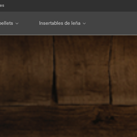
les
pellets
Insertables de leña